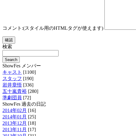
コメント:(スタイル用のHTMLタグが使えます)
検索
ShowFes メンバー
キャスト
[1100]
スタッフ
[190]
岩井章悟
[336]
五十嵐貴裕
[280]
準劇団員
[72]
ShowFes 過去の日記
2014年02月
[16]
2014年01月
[25]
2013年12月
[18]
2013年11月
[17]
2013年10月
[31]