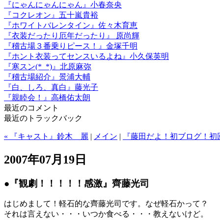
『にゃんにゃんにゃん』小春奈央
『コクレオン』五十嵐貴裕
『ホワイトバレンタイン』佐々木育恵
『衣装だったり厄年だったり』 原尚輝
『稽古場３番乗りピース！』金塚千明
『ホント衣装ってセンスいるよね』小久保英明
『寒スン(*_*)』北原麻弥
『稽古場紹介』景浦大輔
『白、しろ、真白』藤光子
『親睦会！』高橋佑太朗
最近のコメント
最近のトラックバック
« 『キャスト』鈴木 麗
|
メイン
|
『藤田だよ！初ブログ！初回
2007年07月19日
●『観劇！！！！！感激』齊藤光司
はじめまして！軽石的な齊藤光司です。なぜ軽石かって？
それは言えない・・・いつか食べる・・・教えないけど。