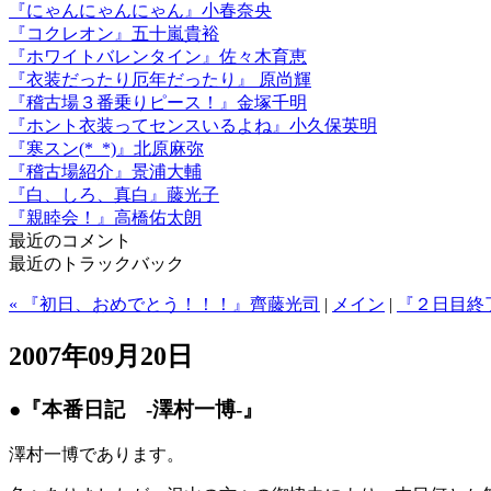
『にゃんにゃんにゃん』小春奈央
『コクレオン』五十嵐貴裕
『ホワイトバレンタイン』佐々木育恵
『衣装だったり厄年だったり』 原尚輝
『稽古場３番乗りピース！』金塚千明
『ホント衣装ってセンスいるよね』小久保英明
『寒スン(*_*)』北原麻弥
『稽古場紹介』景浦大輔
『白、しろ、真白』藤光子
『親睦会！』高橋佑太朗
最近のコメント
最近のトラックバック
« 『初日、おめでとう！！！』齊藤光司
|
メイン
|
『２日目終
2007年09月20日
●『本番日記 -澤村一博-』
澤村一博であります。