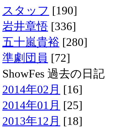
スタッフ
[190]
岩井章悟
[336]
五十嵐貴裕
[280]
準劇団員
[72]
ShowFes 過去の日記
2014年02月
[16]
2014年01月
[25]
2013年12月
[18]