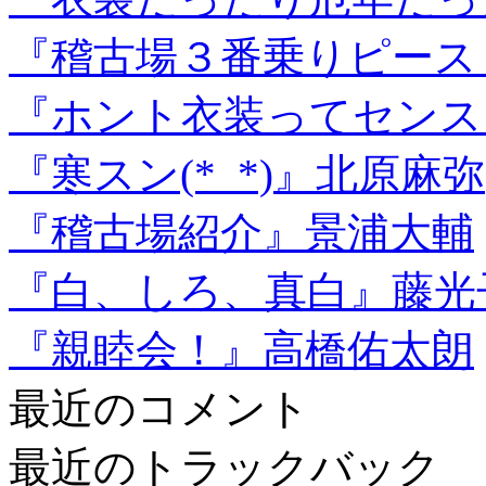
『稽古場３番乗りピース
『ホント衣装ってセンス
『寒スン(*_*)』北原麻弥
『稽古場紹介』景浦大輔
『白、しろ、真白』藤光
『親睦会！』高橋佑太朗
最近のコメント
最近のトラックバック