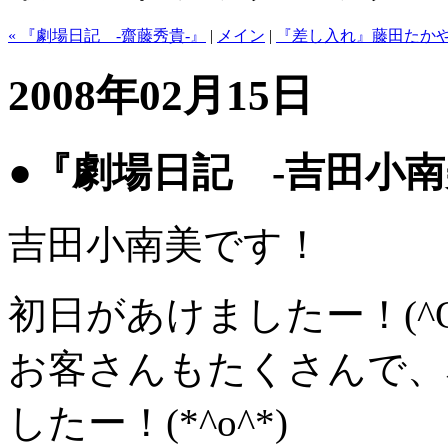
« 『劇場日記 -齋藤秀貴-』
|
メイン
|
『差し入れ』藤田たかや
2008年02月15日
●『劇場日記 -吉田小南
吉田小南美です！
初日があけましたー！(^O
お客さんもたくさんで、
したー！(*^o^*)