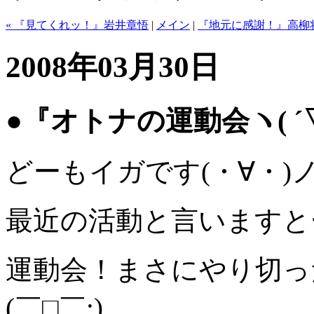
« 『見てくれッ！』岩井章悟
|
メイン
|
『地元に感謝！』高柳将
2008年03月30日
●『オトナの運動会ヽ( ´
どーもイガです(・∀・)
最近の活動と言いますと
運動会！まさにやり切っ
(￣□￣;)