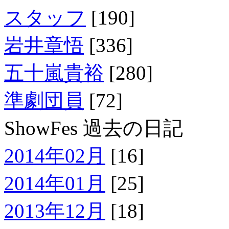
スタッフ
[190]
岩井章悟
[336]
五十嵐貴裕
[280]
準劇団員
[72]
ShowFes 過去の日記
2014年02月
[16]
2014年01月
[25]
2013年12月
[18]