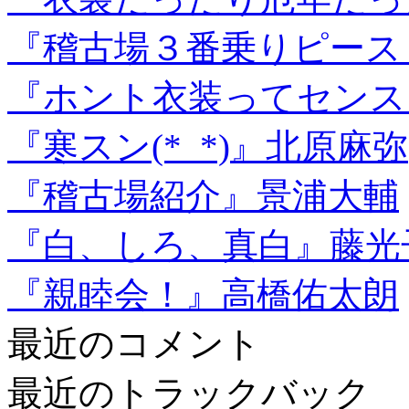
『稽古場３番乗りピース
『ホント衣装ってセンス
『寒スン(*_*)』北原麻弥
『稽古場紹介』景浦大輔
『白、しろ、真白』藤光
『親睦会！』高橋佑太朗
最近のコメント
最近のトラックバック