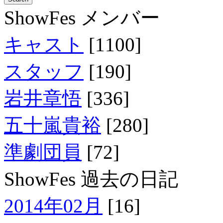
ShowFes メンバー
キャスト
[1100]
スタッフ
[190]
岩井章悟
[336]
五十嵐貴裕
[280]
準劇団員
[72]
ShowFes 過去の日記
2014年02月
[16]