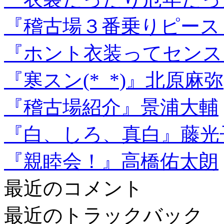
『稽古場３番乗りピース
『ホント衣装ってセンス
『寒スン(*_*)』北原麻弥
『稽古場紹介』景浦大輔
『白、しろ、真白』藤光
『親睦会！』高橋佑太朗
最近のコメント
最近のトラックバック