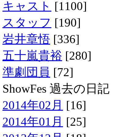
キャスト
[1100]
スタッフ
[190]
岩井章悟
[336]
五十嵐貴裕
[280]
準劇団員
[72]
ShowFes 過去の日記
2014年02月
[16]
2014年01月
[25]