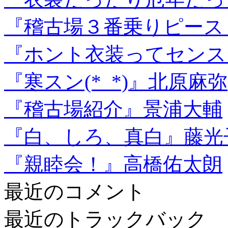
『稽古場３番乗りピース
『ホント衣装ってセンス
『寒スン(*_*)』北原麻弥
『稽古場紹介』景浦大輔
『白、しろ、真白』藤光
『親睦会！』高橋佑太朗
最近のコメント
最近のトラックバック