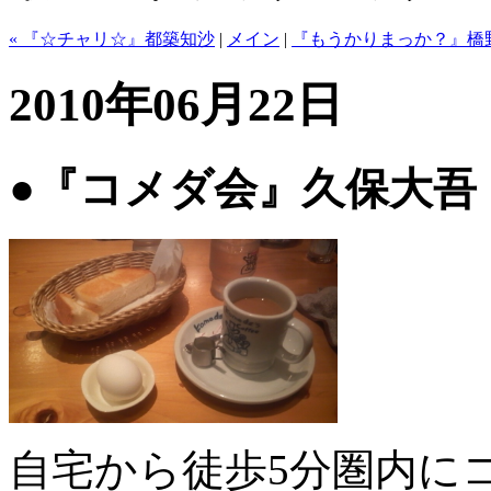
« 『☆チャリ☆』都築知沙
|
メイン
|
『もうかりまっか？』橋野
2010年06月22日
●『コメダ会』久保大吾
自宅から徒歩5分圏内に