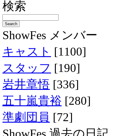
検索
ShowFes メンバー
キャスト
[1100]
スタッフ
[190]
岩井章悟
[336]
五十嵐貴裕
[280]
準劇団員
[72]
ShowFes 過去の日記