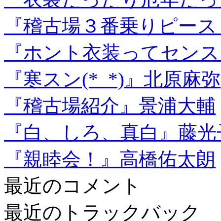
『稽古場３番乗りピース
『ホント衣装ってセンス
『寒スン(*_*)』北原麻弥
『稽古場紹介』景浦大輔
『白、しろ、真白』藤光
『親睦会！』高橋佑太朗
最近のコメント
最近のトラックバック