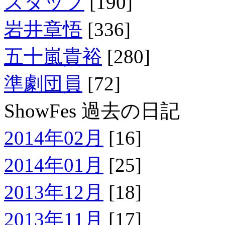
スタッフ
[190]
岩井章悟
[336]
五十嵐貴裕
[280]
準劇団員
[72]
ShowFes 過去の日記
2014年02月
[16]
2014年01月
[25]
2013年12月
[18]
2013年11月
[17]