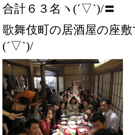
合計６３名ヽ(´▽`)/〓
歌舞伎町の居酒屋の座敷
(´▽`)/