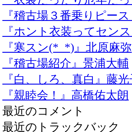
『稽古場３番乗りピース
『ホント衣装ってセンス
『寒スン(*_*)』北原麻弥
『稽古場紹介』景浦大輔
『白、しろ、真白』藤光
『親睦会！』高橋佑太朗
最近のコメント
最近のトラックバック