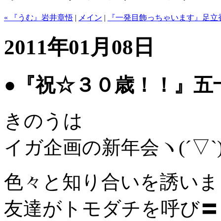
« 『うむ』岩井章悟
|
メイン
|
『一発目飾っちゃいます』足立香
2011年01月08日
●『祝☆３０歳！！』五
きのうは
イガ企画の新年会ヽ(´▽`)
色々と知り合いを誘いま
友達がトモダチを呼び〓