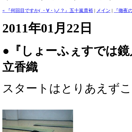
« 『何回目ですか( ・∀・)ノ？』五十嵐貴裕
|
メイン
|
『徹夜の
2011年01月22日
●『しょーふぇすでは鏡
立香織
スタートはとりあえずこ