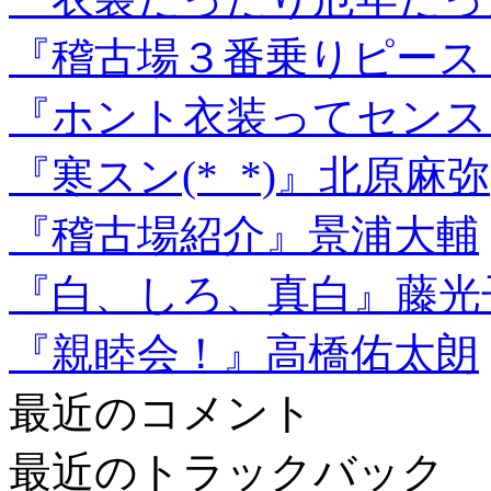
『稽古場３番乗りピース
『ホント衣装ってセンス
『寒スン(*_*)』北原麻弥
『稽古場紹介』景浦大輔
『白、しろ、真白』藤光
『親睦会！』高橋佑太朗
最近のコメント
最近のトラックバック