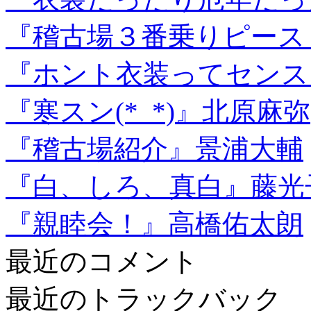
『稽古場３番乗りピース
『ホント衣装ってセンス
『寒スン(*_*)』北原麻弥
『稽古場紹介』景浦大輔
『白、しろ、真白』藤光
『親睦会！』高橋佑太朗
最近のコメント
最近のトラックバック