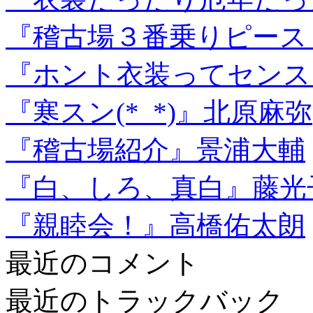
『稽古場３番乗りピース
『ホント衣装ってセンス
『寒スン(*_*)』北原麻弥
『稽古場紹介』景浦大輔
『白、しろ、真白』藤光
『親睦会！』高橋佑太朗
最近のコメント
最近のトラックバック