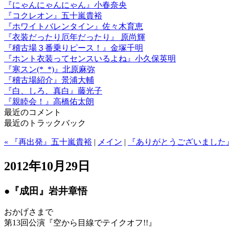
『にゃんにゃんにゃん』小春奈央
『コクレオン』五十嵐貴裕
『ホワイトバレンタイン』佐々木育恵
『衣装だったり厄年だったり』 原尚輝
『稽古場３番乗りピース！』金塚千明
『ホント衣装ってセンスいるよね』小久保英明
『寒スン(*_*)』北原麻弥
『稽古場紹介』景浦大輔
『白、しろ、真白』藤光子
『親睦会！』高橋佑太朗
最近のコメント
最近のトラックバック
« 『再出発』五十嵐貴裕
|
メイン
|
『ありがとうございました』
2012年10月29日
●『成田』岩井章悟
おかげさまで
第13回公演『空から目線でテイクオフ!!』