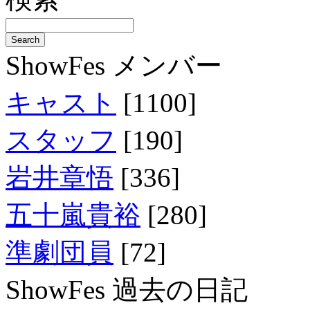
ShowFes メンバー
キャスト
[1100]
スタッフ
[190]
岩井章悟
[336]
五十嵐貴裕
[280]
準劇団員
[72]
ShowFes 過去の日記