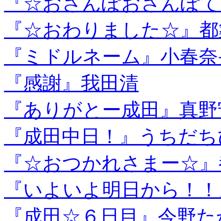
『☆おさんぽおさんぽて
『☆おわりました☆』都
『ミドルネーム』小春奈
『感謝』我田清
『ありがとー成田』真野
『成田中日！』うちだち
『☆おつかれさまー☆』
『いよいよ明日から！！
『成田☆６日目』今野た