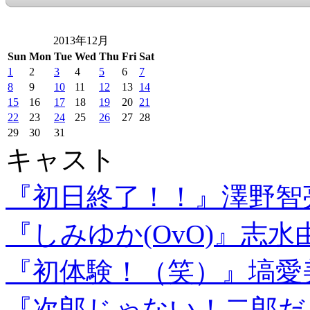
2013年12月
Sun
Mon
Tue
Wed
Thu
Fri
Sat
1
2
3
4
5
6
7
8
9
10
11
12
13
14
15
16
17
18
19
20
21
22
23
24
25
26
27
28
29
30
31
キャスト
『初日終了！！』澤野智
『しみゆか(OvO)』志水
『初体験！（笑）』塙愛
『次郎じゃない！二郎だ