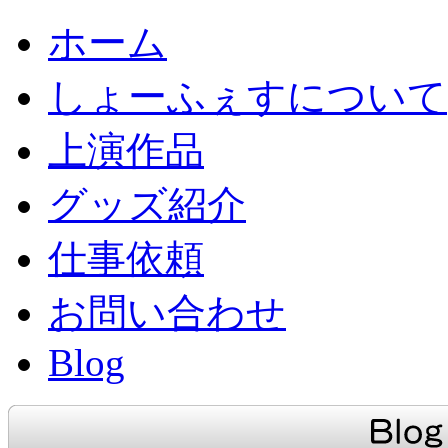
ホーム
しょーふぇすについて
上演作品
グッズ紹介
仕事依頼
お問い合わせ
Blog