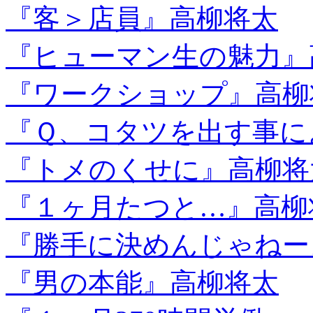
『客＞店員』高柳将太
『ヒューマン生の魅力』
『ワークショップ』高柳
『Ｑ、コタツを出す事に
『トメのくせに』高柳将
『１ヶ月たつと…』高柳
『勝手に決めんじゃねーよ
『男の本能』高柳将太