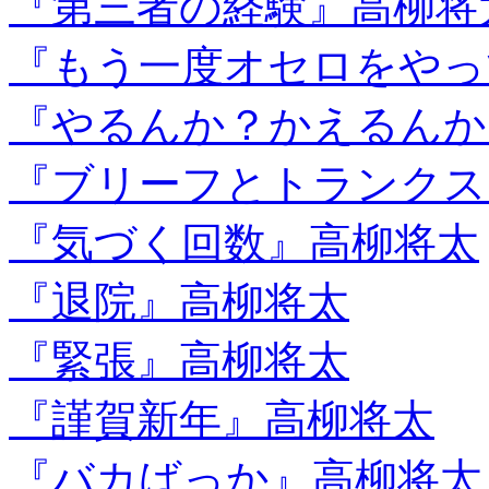
『第三者の経験』高柳将
『もう一度オセロをやっ
『やるんか？かえるんか
『ブリーフとトランクス
『気づく回数』高柳将太
『退院』高柳将太
『緊張』高柳将太
『謹賀新年』高柳将太
『バカばっか』高柳将太