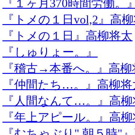
『１ヶ月370時間労働。
『トメの１日vol,2』高
『トメの１日』高柳将太
『しゅりょー。』
『稽古→本番へ。』高柳
『仲間たち…。』高柳将
『人間なんて…。』高柳
『年上アピール。』高柳
『むちゃぶり" 朝５時"