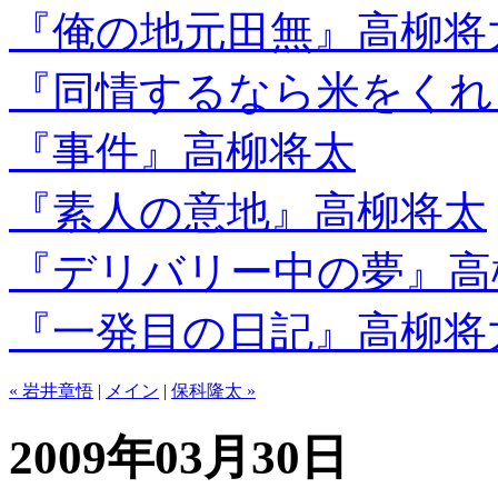
『俺の地元田無』高柳将
『同情するなら米をくれ
『事件』高柳将太
『素人の意地』高柳将太
『デリバリー中の夢』高
『一発目の日記』高柳将
« 岩井章悟
|
メイン
|
保科隆太 »
2009年03月30日