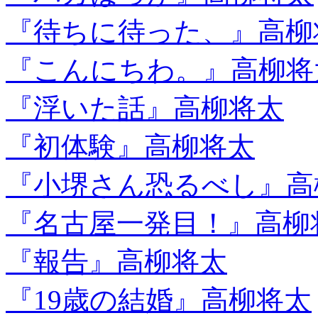
『待ちに待った、』高柳
『こんにちわ。』高柳将
『浮いた話』高柳将太
『初体験』高柳将太
『小堺さん恐るべし』高
『名古屋一発目！』高柳
『報告』高柳将太
『19歳の結婚』高柳将太