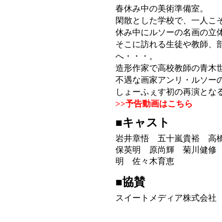
春休み中の美術準備室。
閑散とした学校で、一人こ
休み中にルソーの名画の立
そこに訪れる生徒や教師、
へ・・・。
造形作家で高校教師の青木
不遇な画家アンリ・ルソー
しょーふぇす初の再演とな
>>予告動画はこちら
■キャスト
岩井章悟 五十嵐貴裕 高
保英明 原尚輝 菊川健修
明 佐々木育恵
■協賛
スイートメディア株式会社