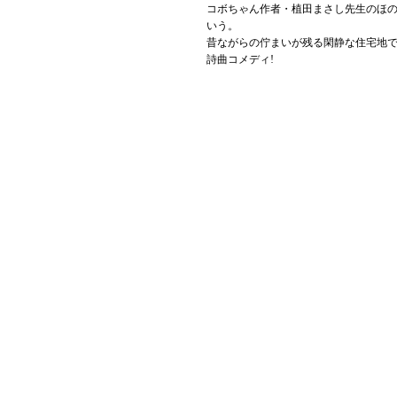
コボちゃん作者・植田まさし先生のほ
いう。
昔ながらの佇まいが残る閑静な住宅地
詩曲コメディ!